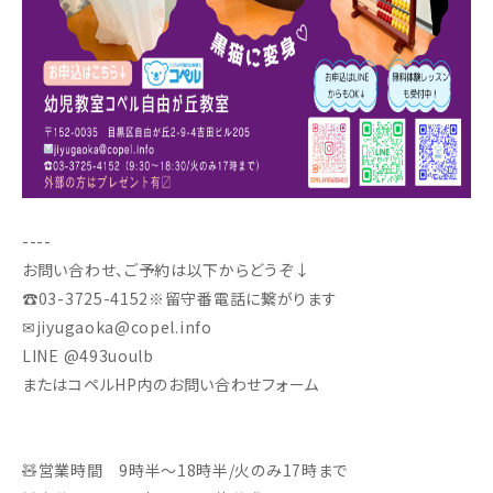
----
お問い合わせ、ご予約は以下からどうぞ↓
☎︎03-3725-4152※留守番電話に繋がります
✉︎jiyugaoka@copel.info
LINE @493uoulb
またはコペルHP内のお問い合わせフォーム
🧸営業時間 9時半～18時半/火のみ17時まで