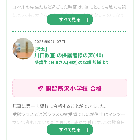
コペルの先生たちと過ごした時間は、娘にとっても私たち親
にとっても、大きな支えであり、かけがえのないものになり
すべて見る
ました。
何より印象的だったのは、先生方が徹底的に「子ども一人
ひとり」と向き合ってくださったことです。
2025年02月07日
単にカリキュラムをこなすのではなく、子どもの性格や得
[埼玉]
川口教室 の保護者様の声(40)
意・不得意を丁寧に理解した上で、その子に合った指導をし
受講生：M.Rさん(6歳)の保護者様より
ていただけたと感じています。
また、第一志望校に向けた対策も非常に的確でした。
祝 開智所沢小学校 合格
他の塾では志望校別のクラス分けや時間割が固定されて
おり、個別の柔軟な対応が難しい印象でしたが、コペルでは
希望校に合わせて柔軟にカリキュラムを調整してくださり、
無事に第一志望校に合格することができました。
夫婦共働きの家庭でも安心して受験に臨むことができまし
受験クラスと通常クラスのW受講でしたが後半はマンツー
た。
マン指導もしていただきました。褒めて伸ばす、この教育理
すべて見る
念が大好きで姉弟で今もお世話になっております。
さらに、受験期特有のプレッシャーの中でも、子どもの心が
愛情深く、個々の成長に合わせた声かけがとても上手な長