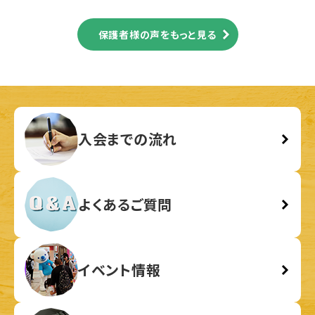
楽しみにレッスンに
参加していました。長谷先生は子供達一人一人の性格に合
保護者様の声をもっと見る
わせ、それぞれに
声掛けを変えながらやる気を引き出してくださいました。コ
ペルの先生方は
親の意向や子供の気持ちをしっかりと汲み取り、常に寄り
添ってくださいます。
親子共にとても楽しい受験ができたのは間違いなくコペル
入会までの流れ
の先生方のおかげです！
有り難うございました。
よくあるご質問
イベント情報