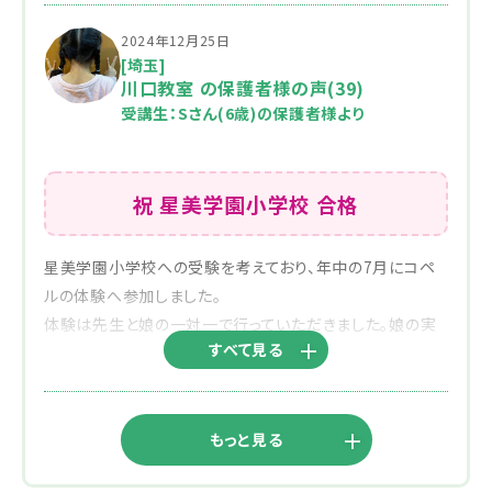
折れないよう常に温かく励ましてくださったおかげで、娘は
谷先生と大島先生のお陰で、受験クラスも毎回楽しみに通
2024年12月25日
最後まで笑顔で通い続けることができました。
ってくれました。息子を丁寧に指導してくださり感謝しきれ
[埼玉]
「コペルに行くのが楽しい！」と話す姿が印象的で、勉強を通
ないです。
川口教室 の保護者様の声(39)
じて自信と前向きな気持ちを育んでいただけたことに、心
一人一人の特性をしっかり見て状況に合わせた適切な指
受講生：Sさん(6歳)の保護者様より
から感謝しています。
導をしていただいたおかげです。
娘が自分を信じて挑戦できたのは、間違いなくコペルでの
まちがいなく合格できたのは先生方のおかげです。
経験のおかげです。心から感謝しております。
本当にありがとうございました。そしてこれからもよろしく
祝 星美学園小学校 合格
お願いいたします。
星美学園小学校への受験を考えており、年中の7月にコペ
ルの体験へ参加しました。
体験は先生と娘の一対一で行っていただきました。娘の実
すべて見る
力をしっかり見てきただき、
11月からの受験クラスからで問題ないとのことで無理に早
めの入会を勧められず
安心しました。
もっと見る
11月に受験クラスが始まると、娘は全く嫌がる事なく毎回