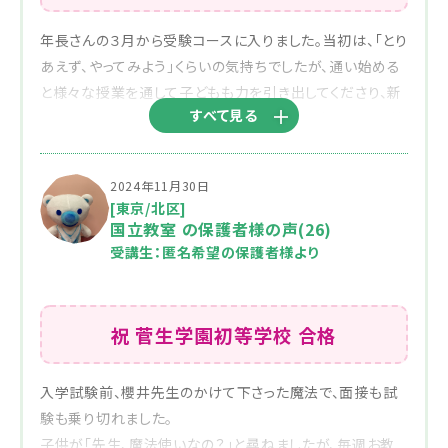
年長さんの３月から受験コースに入りました。当初は、「とり
あえず、やってみよう」くらいの気持ちでしたが、通い始める
と様々な授業を通して子どもも力を引き出してくださり、新
すべて見る
たな一面を知ることができ、「子どもの力が発揮できる学校
に通ってほしい」と思うようになりました。
先生には志望校についても何度も何度も親身になって相
2024年11月30日
談に乗っていただき、ご助言いただきましたおかげでご縁を
[東京/北区]
感じる学校に入ることができました。
国立教室 の保護者様の声(26)
授業後の解説などからも、先生が子ども達に寄り添って
受講生：匿名希望の保護者様より
くださり、丁寧に指導して
いただいているのがよくわかりました。
娘が初日からクラスのお友達とすぐに仲良くなれたのも、
祝 菅生学園初等学校 合格
教室の良い雰囲気があったからだと思います。
初めてのことばかりで迷うことも多くありましたが、先生
入学試験前、櫻井先生のかけて下さった魔法で、面接も試
のお力添えをいただき大変心強かったです。感謝の気持ち
験も乗り切れました。
でいっぱいです。
子供が「先生、魔法使いなの？」と尋ねましたが、毎週お教