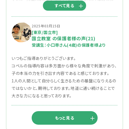
すべて見る
室に通う度、子供が成長
していることに驚き、先生は魔法使いだと実感していまし
た。年中の12月の志望校イベントに参加した事がきっかけ
2025年03月15日
で小学校受験を考え、1月から櫻井先生にお世話になりま
[東京/国立市]
した。子供だけでなく、親の私も無知で、先生にご迷惑をお
国立教室 の保護者様の声(21)
かけしたと思いますが、親身になってご対応いただき、あり
受講生：小口尊さん(4歳)の保護者様より
がとうございました。櫻井先生に出会えて良かったです。
いつもご指導ありがとうございます。
感謝申し上げます。
コペルの指導内容は多方面から様々な角度で刺激があり、
子の本当の力を引き出す内容であると感じております。
1人の人間として自分らしく生きるための基盤になりえるの
ではないかと、期待しております。地道に通い続けることで
大きな力になると思っております。
もっと見る