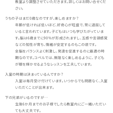
教室より調整させていただきます。詳しくはお問い合せくだ
さい。
うちの子はまだ0歳なのですが、楽しめますか？
年齢が低ければ低いほど、好奇心が旺盛で、常に退屈して
いると言われています。子どもはいつも学びたがっていま
す。脳は6歳までに90％が形成されますし、五感や言語感覚
などの知性が育ち、情緒が安定するのもこの頃です。
全脳をバランスよく刺激し、発達を促進するのに最適の時
期なのです。コペルでは、無理なく楽しめるように、子ども
が眼を輝かせるようなレッスンを工夫しています。
入室の時期は決まっているんですか？
入室は毎月受け付けています。いつからでも問題なく、入室
いただくことが出来ます。
下の兄弟がいるのですが…
生後6か月までのお子様でしたら教室内にご一緒いただい
ても大丈夫です。