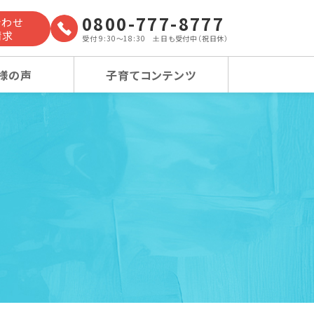
0800-777-8777
合わせ
請求
受付 9:30～18:30 土日も受付中（祝日休）
様の声
子育てコンテンツ
よくあるご質問
小学校受験コース
小学校受験コース
卒業生の声