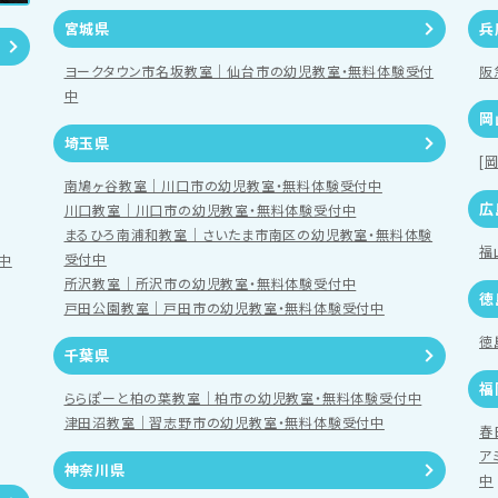
宮城県
兵
ヨークタウン市名坂教室｜仙台市の幼児教室・無料体験受付
阪
中
岡
埼玉県
[
南鳩ヶ谷教室｜川口市の幼児教室・無料体験受付中
広
川口教室｜川口市の幼児教室・無料体験受付中
まるひろ南浦和教室｜さいたま市南区の幼児教室・無料体験
福
受付中
中
所沢教室｜所沢市の幼児教室・無料体験受付中
徳
戸田公園教室｜戸田市の幼児教室・無料体験受付中
徳
千葉県
福
ららぽーと柏の葉教室｜柏市の幼児教室・無料体験受付中
津田沼教室｜習志野市の幼児教室・無料体験受付中
春
ア
神奈川県
中