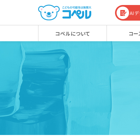
AI
コペルについて
コー
コペルの教育方針
幼児コース
幼児コース
幼児教育お役立ち情報
入会
小学
小学
コラム
コペルの教育方針 TOP
新着情報
マタニティクラス
マタニティクラス
動画
ベビ
ベビ
100%の力を引き出す
新着情報 TOP
心の子育て
お知らせ
潜在能力を引き出す