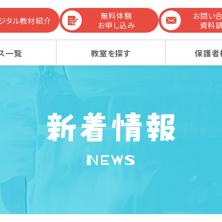
無料体験
お問い
デジタル教材紹介
お申し込み
資料
ス一覧
教室を探す
保護者
までの流れ
生コース
生コース
選ばれる理由
幼稚園受験コース
幼稚園受験コース
NEWS
コンテンツ
ーレッスン
ーレッスン
感動ストーリー