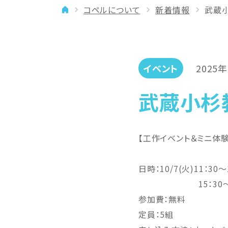
コペルについて
新着情報
武蔵
イベント
年齢に合わせた学習法
メディア
専門講師と楽しく学ぶ
良いところを伸ばす
イベント
2025
「やりたい」を引き出す
武蔵小杉
バランスを大切に
【工作イベント＆ミニ体
日時：10/7(火)11：30～
15：30～16：
参加費：無料
定員：5組