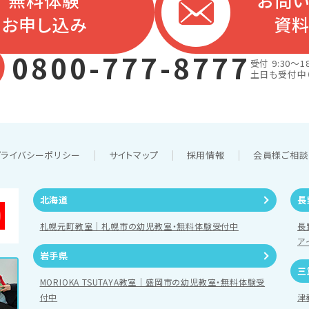
無料体験
お問
お申し込み
資
0800-777-8777
受付 9:30～18
土日も受付中
プライバシーポリシー
サイトマップ
採用情報
会員様ご相
北海道
長
札幌元町教室｜札幌市の幼児教室・無料体験受付中
長
ア
岩手県
三
MORIOKA TSUTAYA教室｜盛岡市の幼児教室・無料体験受
付中
津