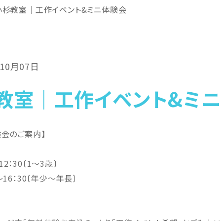
小杉教室│工作イベント&ミニ体験会
年10月07日
教室│工作イベント&ミ
験会のご案内】
12：30〔1～3歳〕
30〔年少～年長〕