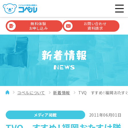
無料体験
お問い合わせ
お申し込み
資料請求
NEWS
コペルについて
新着情報
TVQ すすめ！福岡おたす
メディア掲載
2011年06月01日
TVQ すすめ！福岡おたすけ隊