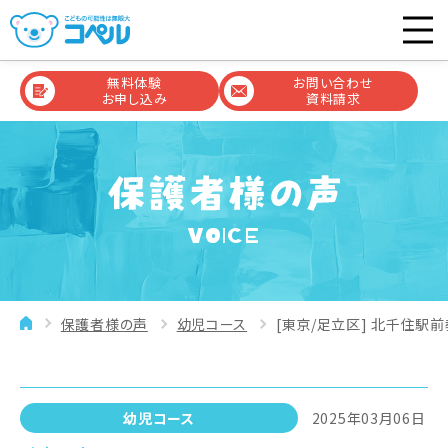
無料体験
お問い合わせ
お申し込み
資料請求
VOICE
保護者様の声
幼児コース
[東京/足立区] 北千住駅前
幼児コース
2025年03月06日