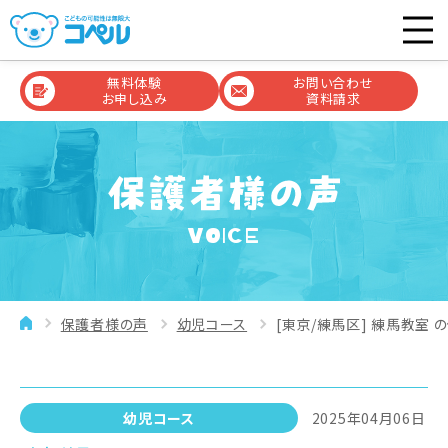
無料体験
お問い合わせ
お申し込み
資料請求
VOICE
保護者様の声
幼児コース
[東京/練馬区] 練馬教室 
幼児コース
2025年04月06日