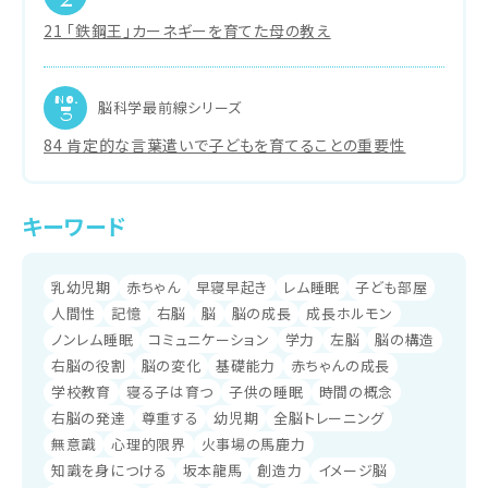
2
21 「鉄鋼王」カーネギーを育てた母の教え
NO.
脳科学最前線シリーズ
3
84 肯定的な言葉遣いで子どもを育てることの重要性
キーワード
乳幼児期
赤ちゃん
早寝早起き
レム睡眠
子ども部屋
人間性
記憶
右脳
脳
脳の成長
成長ホルモン
ノンレム睡眠
コミュニケーション
学力
左脳
脳の構造
右脳の役割
脳の変化
基礎能力
赤ちゃんの成長
学校教育
寝る子は育つ
子供の睡眠
時間の概念
右脳の発達
尊重する
幼児期
全脳トレーニング
無意識
心理的限界
火事場の馬鹿力
知識を身につける
坂本龍馬
創造力
イメージ脳