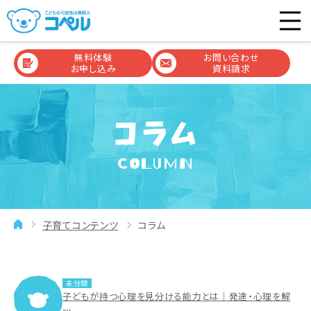
無料体験
お問い合わせ
お申し込み
資料請求
COLUMN
子育てコンテンツ
コラム
未分類
子どもが持つ心理を見分ける能力とは｜発達・心理を解