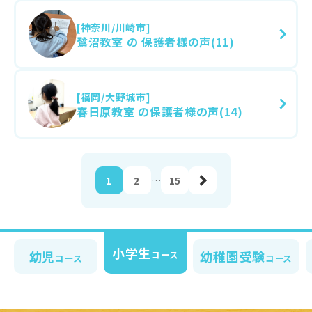
[神奈川/川崎市]
鷺沼教室 の 保護者様の声(11)
[福岡/大野城市]
春日原教室 の保護者様の声(14)
1
2
…
15
小学生
幼児
幼稚園受験
コース
コース
コース