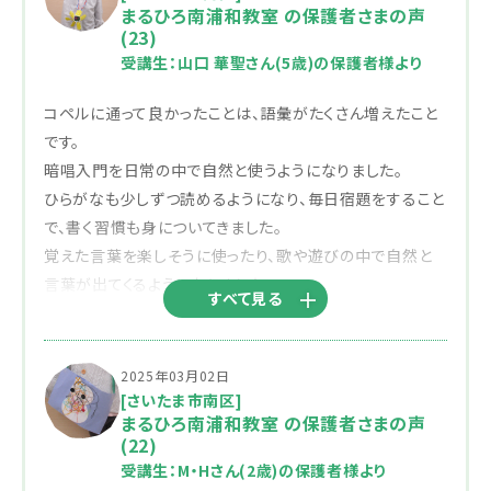
まるひろ南浦和教室 の保護者さまの声
(23)
受講生：山口 華聖さん(5歳)の保護者様より
コペルに通って良かったことは、語彙がたくさん増えたこと
です。
暗唱入門を日常の中で自然と使うようになりました。
ひらがなも少しずつ読めるようになり、毎日宿題をすること
で、書く習慣も身についてきました。
覚えた言葉を楽しそうに使ったり、歌や遊びの中で自然と
言葉が出てくるようになりました。
すべて見る
遊びながら学ぶことで、無理なく覚えられているように感じ
ます。
いつも温かくご指導いただき、ありがとうございます。今後と
2025年03月02日
もどうぞよろしくお願いいたします。
[さいたま市南区]
まるひろ南浦和教室 の保護者さまの声
(22)
受講生：M・Hさん(2歳)の保護者様より