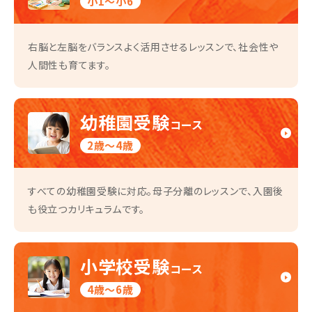
小1〜小6
右脳と左脳をバランスよく活用させるレッスンで、社会性や
人間性も育てます。
幼稚園受験
コース
2歳～4歳
すべての幼稚園受験に対応。母子分離のレッスンで、入園後
も役立つカリキュラムです。
小学校受験
コース
4歳～6歳