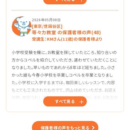
今でも、「これコペルで習った」ということがたくさんありま
す。
本当に長い間ありがとうございました。
2026年05月08日
[東京/世田谷区]
等々力教室 の保護者様の声(48)
受講生：KMさん(12歳)の保護者様より
小学校受験を機に、お教室を探していたところ、知り合いの
方からコペルを紹介していただき、通わせていただくことに
なりました。早いものであれから8年ほど経ちました。小さ
かった娘も今春小学校を卒業しコペルを卒業となりまし
た。小学校に入学するまでは、毎回楽しいレッスンで、内容
もとても工夫されたものでて、沢山ほめていただき、お迎え
の時、毎回うれしそうにしていたのを思い出します。6年生の
すべて見る
最後まで通わせていただきましたが、学習塾とは異なる多
方面での思考力、理解力が身についたように思います。先生
の暖かく丁厚いご指導のおかげです。私も親としていろいろ
と思い悩むことがありましたが、その都度親身になって相談
保護者様の声をもっと見る