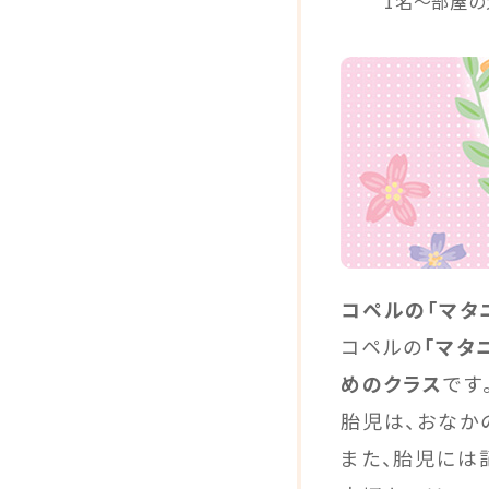
1名〜部屋の
コペルの「マタ
コペルの
「マタ
めのクラス
です
胎児は、おなか
また、胎児には