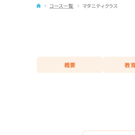
コース一覧
マタニティクラス
イベント
年齢に合わせた学習法
メディア
専門講師と楽しく学ぶ
良いところを伸ばす
「やりたい」を引き出す
バランスを大切に
概要
教