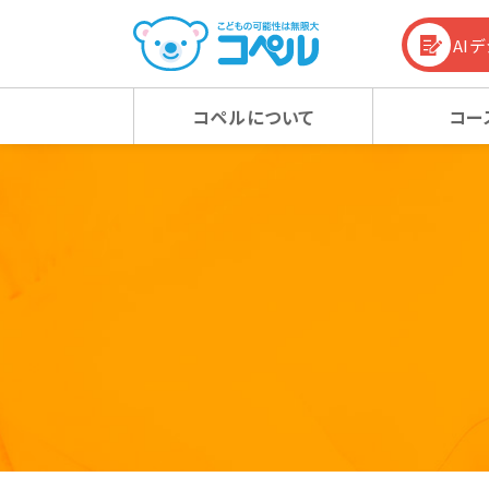
AI
コペルについて
コー
コペルの教育方針
幼児コース
幼児コース
幼児教育お役立ち情報
入会
小学
小学
コラム
コペルの教育方針 TOP
新着情報
マタニティクラス
マタニティクラス
動画
ベビ
ベビ
100%の力を引き出す
新着情報 TOP
心の子育て
お知らせ
潜在能力を引き出す