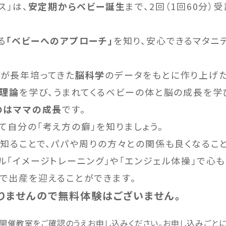
ス」は、
安定期からベビー誕生
まで、2回（1回60分）
る
「ベビーへのアプローチ」
を知り、安心できるマタニ
が長年培ってきた
脳科学
のデータをもとに作り上げた
教理論
を学び、うまれてくるベビーの体と脳の成長を学
のはママの成長
です。
て自分の「考え方の癖」を知りましょう。
を知ることで、パパや周りの方々との関係も良くなるこ
ル「イメージトレーニング」や「エンジェル体操」で心も
で出産を迎えることができます。
りませんので無料体験はございません。
ス開催教室をご確認のうえお申し込みください。お申し込みごと