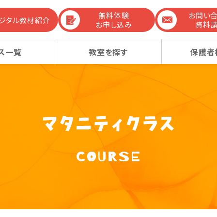
無料体験
お問い
デジタル教材紹介
お申し込み
資料
ス一覧
教室を探す
保護者
までの流れ
生コース
生コース
選ばれる理由
幼稚園受験コース
幼稚園受験コース
COURSE
コンテンツ
ーレッスン
ーレッスン
感動ストーリー