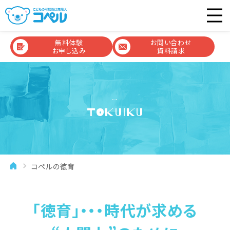
無料体験
お問い合わせ
お申し込み
資料請求
コペルの徳育
TOKUIKU
コペルの徳育
「徳育」・・・時代が求める