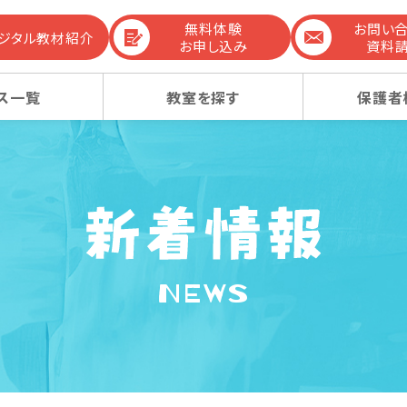
無料体験
お問い
デジタル教材紹介
お申し込み
資料
ス一覧
教室を探す
保護者
までの流れ
生コース
生コース
選ばれる理由
幼稚園受験コース
幼稚園受験コース
NEWS
コンテンツ
ーレッスン
ーレッスン
感動ストーリー