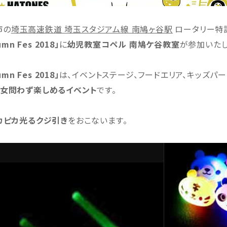
市の
埼玉高速鉄道 埼玉スタジアム線 南鳩ヶ谷駅
ロータリー特
n Fes 2018」
に
幼児教室コペル 南鳩ケ谷教室
が参加いたし
n Fes 2018」
は、イベントステージ、フードエリア、キッズパ
女問わず楽しめるイベント
です。
カピカ光るクジ引き
をおこないます。