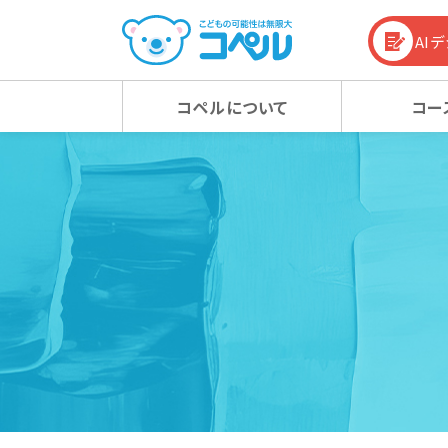
AI
コペルについて
コー
コペルの教育方針
幼児コース
幼児コース
幼児教育お役立ち情報
入会
小学
小学
コラム
コペルの教育方針 TOP
新着情報
マタニティクラス
マタニティクラス
動画
ベビ
ベビ
100%の力を引き出す
新着情報 TOP
心の子育て
お知らせ
潜在能力を引き出す