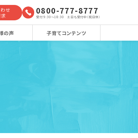
0800-777-8777
合わせ
請求
受付 9:30～18:30 土日も受付中（祝日休）
様の声
子育てコンテンツ
よくあるご質問
小学校受験コース
小学校受験コース
卒業生の声