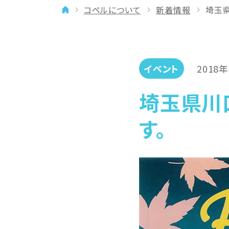
コペルについて
新着情報
埼玉県
イベント
年齢に合わせた学習法
メディア
専門講師と楽しく学ぶ
良いところを伸ばす
イベント
2018
「やりたい」を引き出す
埼玉県川
バランスを大切に
す。