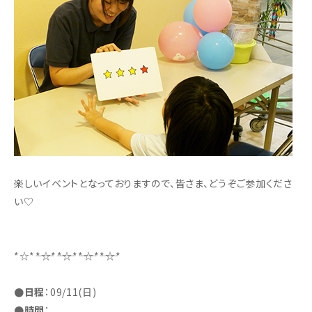
楽しいイベントとなっておりますので、皆さま、どうぞご参加くださ
い♡
*☆*――*☆*――*☆*――*☆*――*☆*
●日程
：09/11(日)
●時間
：