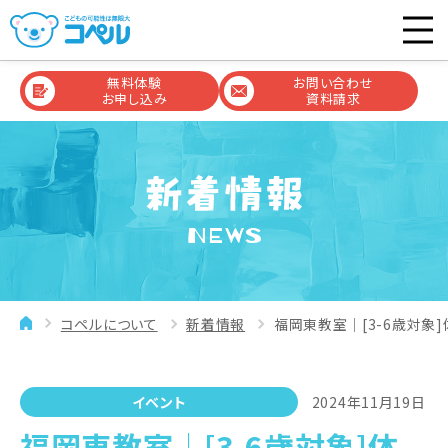
無料体験
お問い合わせ
お申し込み
資料請求
NEWS
コペルについて
新着情報
福岡東教室│[3-6歳対象
イベント
2024年11月19日
福岡東教室│[3-6歳対象]体