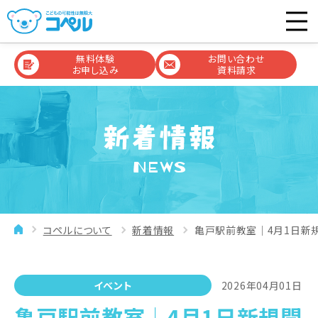
無料体験
お問い合わせ
お申し込み
資料請求
NEWS
コペルについて
新着情報
亀戸駅前教室│4月1日新
イベント
2026年04月01日
亀戸駅前教室│4月1日新規開