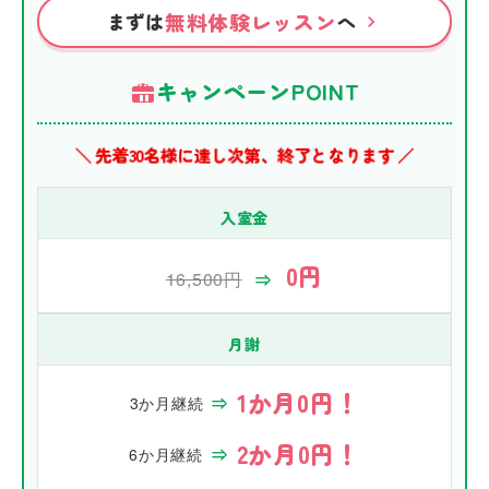
無料体験レッスン
まずは
へ
キャンペーンPOINT
＼ 先着30名様に達し次第、終了となります ／
入室金
0円
16,500円
⇒
月謝
1か月0円！
3か月継続
⇒
2か月0円！
6か月継続
⇒