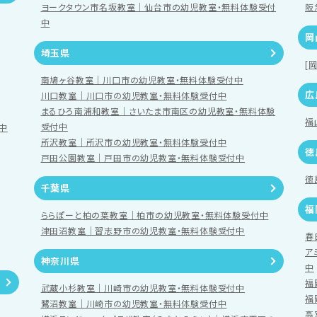
ヨークタウン市名坂教室｜仙台市の幼児教室・無料体験受付
阪
中
岡
埼玉県
[
南鳩ヶ谷教室｜川口市の幼児教室・無料体験受付中
広
川口教室｜川口市の幼児教室・無料体験受付中
まるひろ南浦和教室｜さいたま市南区の幼児教室・無料体験
福
受付中
中
所沢教室｜所沢市の幼児教室・無料体験受付中
徳
戸田公園教室｜戸田市の幼児教室・無料体験受付中
徳
千葉県
福
ららぽーと柏の葉教室｜柏市の幼児教室・無料体験受付中
津田沼教室｜習志野市の幼児教室・無料体験受付中
春
ア
神奈川県
中
福
武蔵小杉教室｜川崎市の幼児教室・無料体験受付中
福
鷺沼教室｜川崎市の幼児教室・無料体験受付中
高