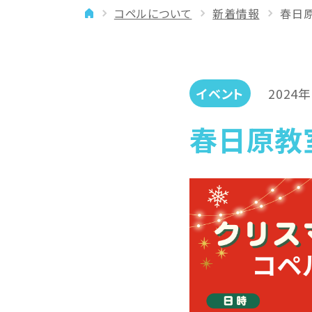
コペルについて
新着情報
春日原
イベント
年齢に合わせた学習法
メディア
専門講師と楽しく学ぶ
良いところを伸ばす
イベント
2024
「やりたい」を引き出す
春日原教室
バランスを大切に