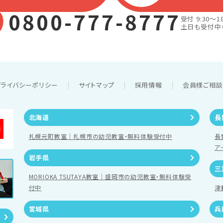
0800-777-8777
受付 9:30～18
土日も受付中
プライバシーポリシー
サイトマップ
採用情報
会員様ご相
北海道
長
札幌元町教室｜札幌市の幼児教室・無料体験受付中
長
ア
岩手県
三
MORIOKA TSUTAYA教室｜盛岡市の幼児教室・無料体験受
付中
津
宮城県
兵