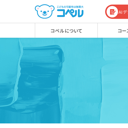
AI
コペルについて
コー
コペルの教育方針
幼児コース
幼児コース
幼児教育お役立ち情報
入会
小学
小学
コラム
コペルの教育方針 TOP
新着情報
マタニティクラス
マタニティクラス
動画
ベビ
ベビ
100%の力を引き出す
新着情報 TOP
心の子育て
お知らせ
潜在能力を引き出す