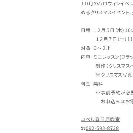
１０月のハロウィンイベ
めるクリスマスイベント
日程：１２月５日（木）10:3
１２月７日（土）11:3
対象：０～２才
内容：ミニレッスン(フラ
制作（クリスマスベ
※クリスマス写真撮影
料金：無料
※事前予約が必要で
お申込みはお電話又
コペル春日原教室
☎
092-593-8738