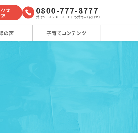
0800-777-8777
合わせ
請求
受付 9:30～18:30 土日も受付中（祝日休）
様の声
子育てコンテンツ
よくあるご質問
小学校受験コース
小学校受験コース
卒業生の声