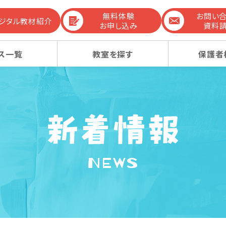
無料体験
お問い
デジタル教材紹介
お申し込み
資料
ス一覧
教室を探す
保護者
までの流れ
生コース
生コース
選ばれる理由
幼稚園受験コース
幼稚園受験コース
NEWS
コンテンツ
ーレッスン
ーレッスン
感動ストーリー