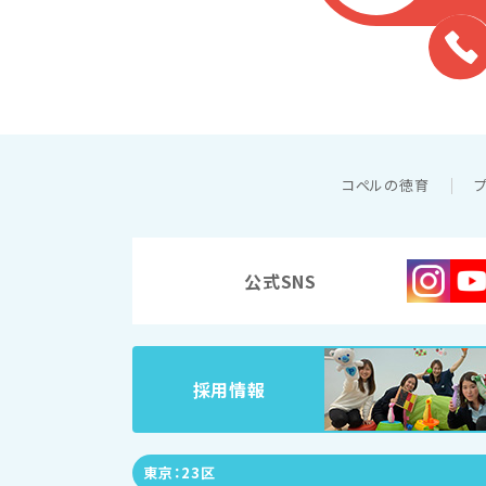
コペルの徳育
公式SNS
採用情報
東京：23区