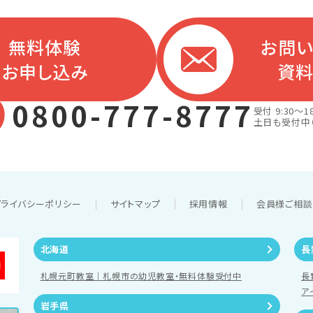
無料体験
お問
お申し込み
資
0800-777-8777
受付 9:30～18
土日も受付中
プライバシーポリシー
サイトマップ
採用情報
会員様ご相
北海道
長
札幌元町教室｜札幌市の幼児教室・無料体験受付中
長
ア
岩手県