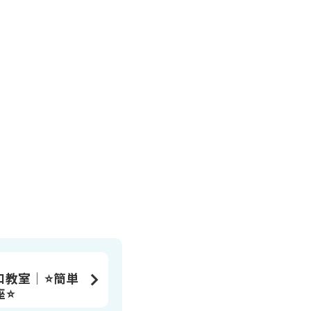
和教室│⭐簡単
座⭐