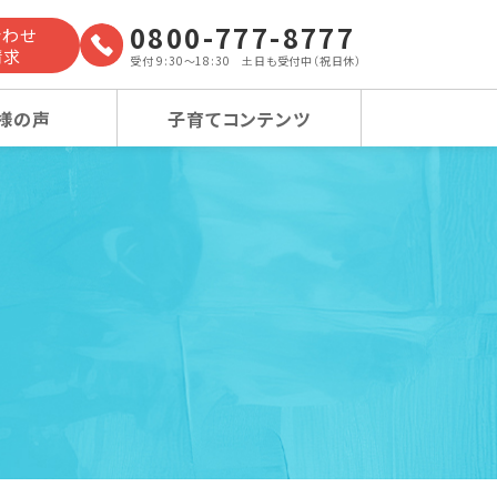
0800-777-8777
合わせ
請求
受付 9:30～18:30 土日も受付中（祝日休）
様の声
子育てコンテンツ
よくあるご質問
小学校受験コース
小学校受験コース
卒業生の声