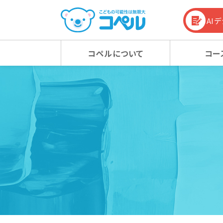
AI
コペルについて
コー
コペルの教育方針
幼児コース
幼児コース
幼児教育お役立ち情報
入会
小学
小学
コラム
コペルの教育方針 TOP
新着情報
マタニティクラス
マタニティクラス
動画
ベビ
ベビ
100%の力を引き出す
新着情報 TOP
心の子育て
お知らせ
潜在能力を引き出す