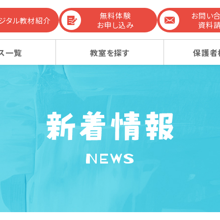
無料体験
お問い
デジタル教材紹介
お申し込み
資料
ス一覧
教室を探す
保護者
までの流れ
生コース
生コース
選ばれる理由
幼稚園受験コース
幼稚園受験コース
NEWS
コンテンツ
ーレッスン
ーレッスン
感動ストーリー