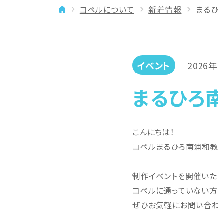
コペルについて
新着情報
まるひ
イベント
年齢に合わせた学習法
メディア
専門講師と楽しく学ぶ
良いところを伸ばす
イベント
2026
「やりたい」を引き出す
まるひろ
バランスを大切に
こんにちは！
コペルまるひろ南浦和教
制作イベントを開催いた
コペルに通っていない方
ぜひお気軽にお問い合わ