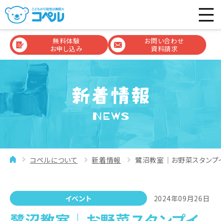
無料体験
お問い合わせ
お申し込み
資料請求
NEWS
コペルについて
新着情報
鷺沼教室│お野菜スタンプ
イベント
2024年09月26日
鷺沼教室│お野菜スタンプイ