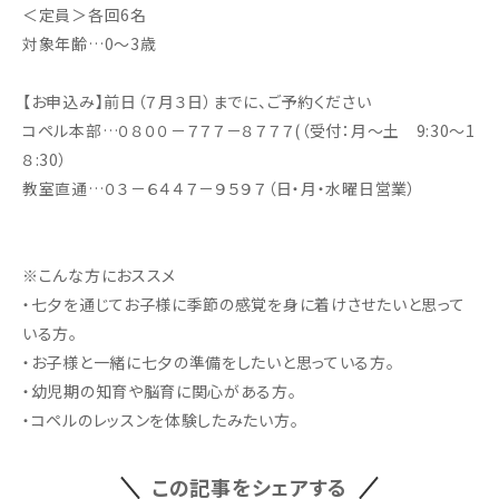
＜定員＞各回6名
対象年齢…0～3歳
【お申込み】前日（７月３日）までに、ご予約ください
コペル本部…０８００－７７７－８７７７(（受付：月～土 9:30～1
８:30）
教室直通…０３－６４４７－９５９７（日・月・水曜日営業）
※こんな方におススメ
・七夕を通じてお子様に季節の感覚を身に着けさせたいと思って
いる方。
・お子様と一緒に七夕の準備をしたいと思っている方。
・幼児期の知育や脳育に関心がある方。
・コペルのレッスンを体験したみたい方。
この記事をシェアする