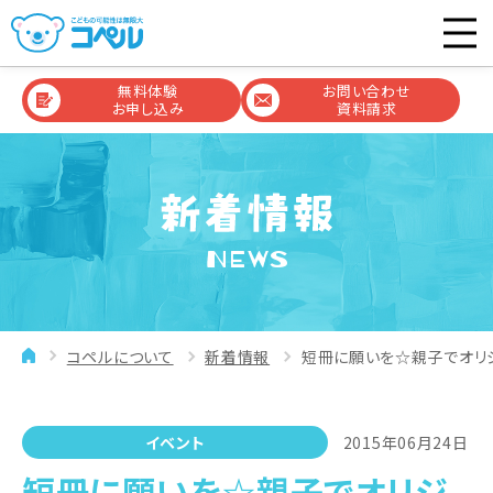
無料体験
お問い合わせ
お申し込み
資料請求
NEWS
コペルについて
新着情報
短冊に願いを☆親子でオリ
イベント
2015年06月24日
短冊に願いを☆親子でオリジ