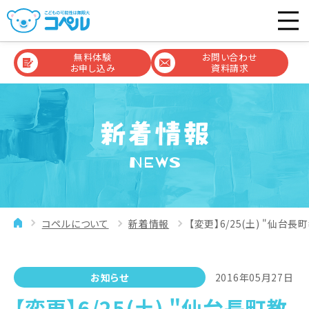
無料体験
お問い合わせ
お申し込み
資料請求
NEWS
コペルについて
新着情報
【変更】6/25(土) "仙台
お知らせ
2016年05月27日
【変更】6/25(土) "仙台長町教