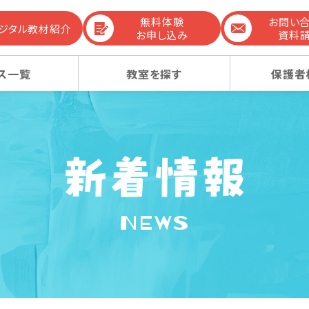
無料体験
お問い
デジタル教材紹介
お申し込み
資料
ス一覧
教室を探す
保護者
までの流れ
生コース
生コース
選ばれる理由
幼稚園受験コース
幼稚園受験コース
NEWS
コンテンツ
ーレッスン
ーレッスン
感動ストーリー