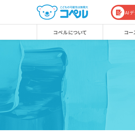
AI
コペルについて
コー
コペルの教育方針
幼児コース
幼児コース
幼児教育お役立ち情報
入会
小学
小学
コラム
コペルの教育方針 TOP
新着情報
マタニティクラス
マタニティクラス
動画
ベビ
ベビ
100%の力を引き出す
新着情報 TOP
心の子育て
お知らせ
潜在能力を引き出す