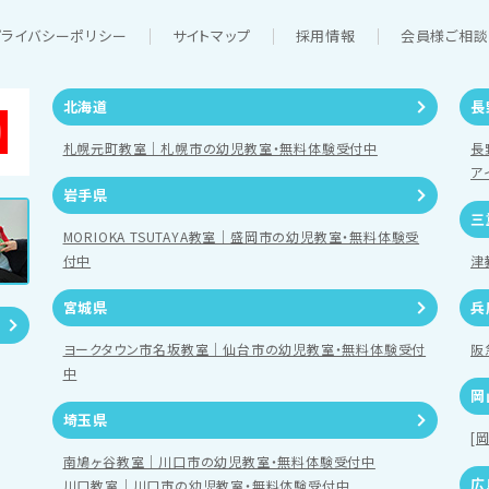
プライバシーポリシー
サイトマップ
採用情報
会員様ご相
北海道
長
札幌元町教室｜札幌市の幼児教室・無料体験受付中
長
ア
岩手県
三
MORIOKA TSUTAYA教室｜盛岡市の幼児教室・無料体験受
付中
津
宮城県
兵
ヨークタウン市名坂教室｜仙台市の幼児教室・無料体験受付
阪
中
岡
埼玉県
[
南鳩ヶ谷教室｜川口市の幼児教室・無料体験受付中
広
川口教室｜川口市の幼児教室・無料体験受付中