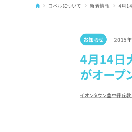
コペルについて
新着情報
4月1
イベント
年齢に合わせた学習法
メディア
専門講師と楽しく学ぶ
良いところを伸ばす
お知らせ
2015
「やりたい」を引き出す
4月14
バランスを大切に
がオープ
イオンタウン豊中緑丘教