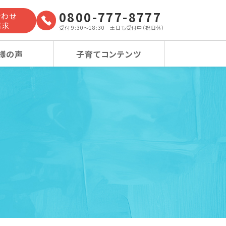
0800-777-8777
合わせ
請求
受付 9:30～18:30 土日も受付中（祝日休）
様の声
子育てコンテンツ
よくあるご質問
小学校受験コース
小学校受験コース
卒業生の声