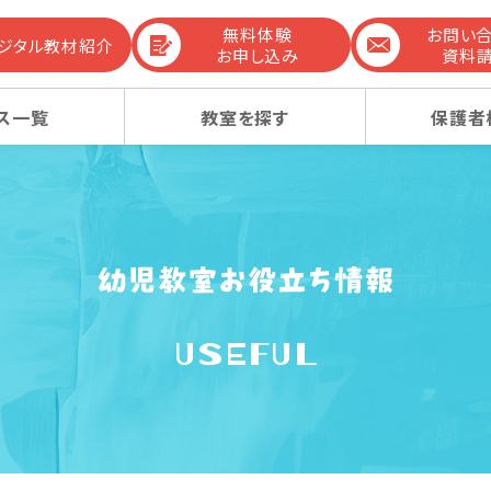
無料体験
お問い
デジタル教材紹介
お申し込み
資料
ス一覧
教室を探す
保護者
までの流れ
生コース
生コース
選ばれる理由
幼稚園受験コース
幼稚園受験コース
USEFUL
コンテンツ
ーレッスン
ーレッスン
感動ストーリー