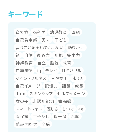
キーワード
育て方
脳科学
幼児教育
母親
自己肯定感
天才
子ども
言うことを聞いてくれない
語りかけ
親
自信
褒め方
知能
集中力
神経教育
自立
脳波
教育
自尊感情
iq
テレビ
甘えさせる
マインドフルネス
甘やかす
叱り方
自己イメージ
記憶力
語彙
成長
dmn
スキンシップ
セルフイメージ
女の子
非認知能力
幸福感
スマートフォン
優しさ
しつけ
eq
過保護
甘やかし
過干渉
右脳
読み聞かせ
全脳