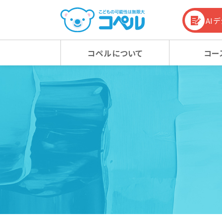
AI
コペルについて
コー
コペルの教育方針
幼児コース
幼児コース
幼児教育お役立ち情報
入会
小学
小学
コラム
コペルの教育方針 TOP
新着情報
マタニティクラス
マタニティクラス
動画
ベビ
ベビ
100%の力を引き出す
新着情報 TOP
心の子育て
お知らせ
潜在能力を引き出す