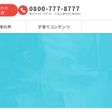
0800-777-8777
合わせ
請求
受付 9:30～18:30 土日も受付中（祝日休）
様の声
子育てコンテンツ
よくあるご質問
小学校受験コース
小学校受験コース
卒業生の声