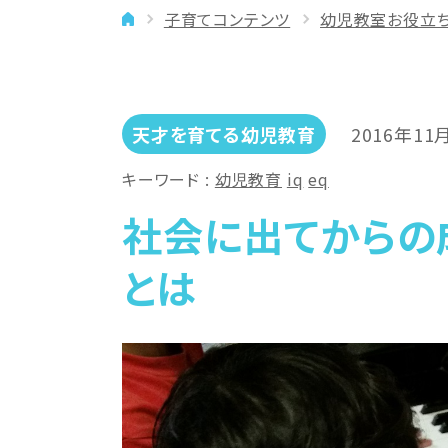
子育てコンテンツ
幼児教室お役立
イベント
年齢に合わせた学習法
メディア
専門講師と楽しく学ぶ
良いところを伸ばす
天才を育てる幼児教育
2016年11
「やりたい」を引き出す
キーワード
幼児教育
iq
eq
バランスを大切に
社会に出てからの
とは