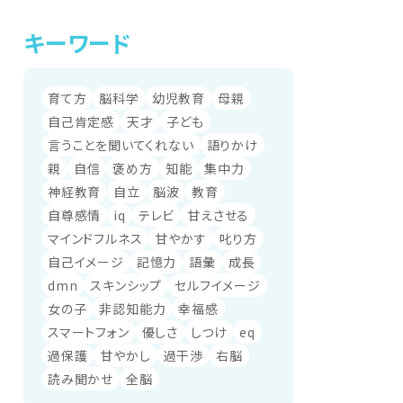
キーワード
育て方
脳科学
幼児教育
母親
自己肯定感
天才
子ども
言うことを聞いてくれない
語りかけ
親
自信
褒め方
知能
集中力
神経教育
自立
脳波
教育
自尊感情
iq
テレビ
甘えさせる
マインドフルネス
甘やかす
叱り方
自己イメージ
記憶力
語彙
成長
dmn
スキンシップ
セルフイメージ
女の子
非認知能力
幸福感
スマートフォン
優しさ
しつけ
eq
過保護
甘やかし
過干渉
右脳
読み聞かせ
全脳