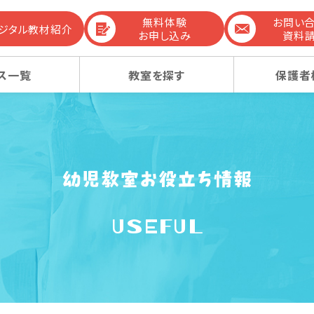
無料体験
お問い
デジタル教材紹介
お申し込み
資料
ス一覧
教室を探す
保護者
までの流れ
生コース
生コース
選ばれる理由
幼稚園受験コース
幼稚園受験コース
USEFUL
コンテンツ
ーレッスン
ーレッスン
感動ストーリー