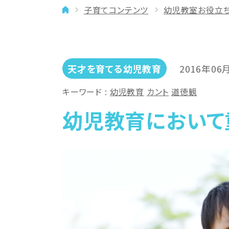
子育てコンテンツ
幼児教室お役立
イベント
年齢に合わせた学習法
メディア
専門講師と楽しく学ぶ
良いところを伸ばす
天才を育てる幼児教育
2016年06
「やりたい」を引き出す
キーワード
幼児教育
カント
道徳観
バランスを大切に
幼児教育において