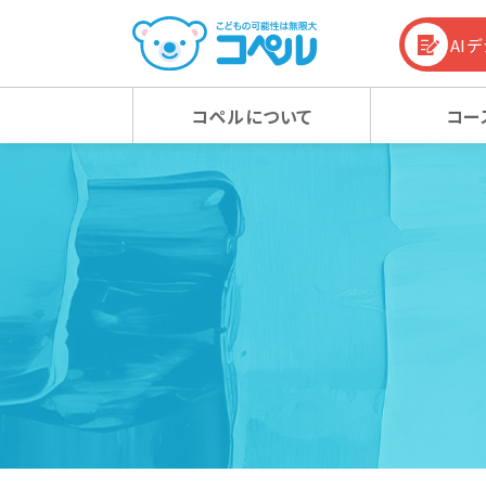
AI
コペルについて
コー
コペルの教育方針
幼児コース
幼児コース
幼児教育お役立ち情報
入会
小学
小学
コラム
コペルの教育方針 TOP
新着情報
マタニティクラス
マタニティクラス
動画
ベビ
ベビ
100%の力を引き出す
新着情報 TOP
心の子育て
お知らせ
潜在能力を引き出す