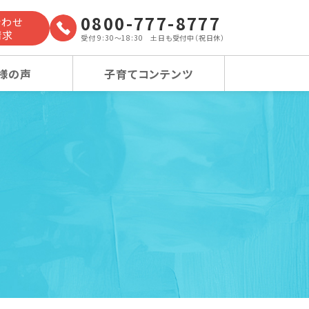
0800-777-8777
合わせ
請求
受付 9:30～18:30 土日も受付中（祝日休）
様の声
子育てコンテンツ
よくあるご質問
小学校受験コース
小学校受験コース
卒業生の声