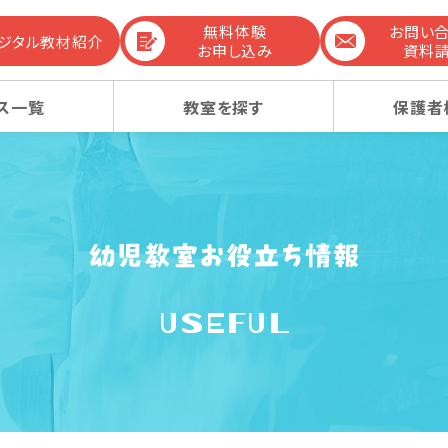
無料体験
お問い
デジタル教材紹介
お申し込み
資料
ス一覧
教室を探す
保護者
までの流れ
生コース
生コース
選ばれる理由
幼稚園受験コース
幼稚園受験コース
USEFUL
コンテンツ
ーレッスン
ーレッスン
感動ストーリー