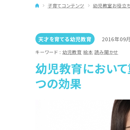
子育てコンテンツ
幼児教室お役立
イベント
年齢に合わせた学習法
メディア
専門講師と楽しく学ぶ
良いところを伸ばす
天才を育てる幼児教育
2016年09
「やりたい」を引き出す
キーワード
幼児教育
絵本
読み聞かせ
バランスを大切に
幼児教育において
つの効果