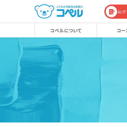
AI
コペルについて
コー
コペルの教育方針
幼児コース
幼児コース
幼児教育お役立ち情報
入会
小学
小学
コラム
コペルの教育方針 TOP
新着情報
マタニティクラス
マタニティクラス
動画
ベビ
ベビ
100%の力を引き出す
新着情報 TOP
心の子育て
お知らせ
潜在能力を引き出す