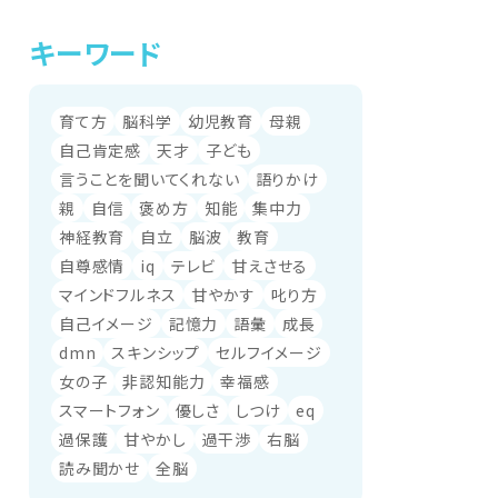
キーワード
育て方
脳科学
幼児教育
母親
自己肯定感
天才
子ども
言うことを聞いてくれない
語りかけ
親
自信
褒め方
知能
集中力
神経教育
自立
脳波
教育
自尊感情
iq
テレビ
甘えさせる
マインドフルネス
甘やかす
叱り方
自己イメージ
記憶力
語彙
成長
dmn
スキンシップ
セルフイメージ
女の子
非認知能力
幸福感
スマートフォン
優しさ
しつけ
eq
過保護
甘やかし
過干渉
右脳
読み聞かせ
全脳