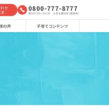
0800-777-8777
合わせ
請求
受付 9:30～18:30 土日も受付中（祝日休）
様の声
子育てコンテンツ
よくあるご質問
小学校受験コース
小学校受験コース
卒業生の声