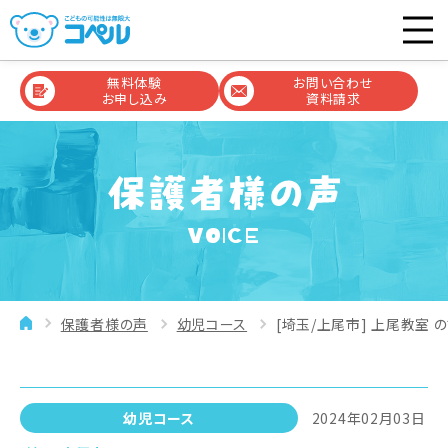
無料体験
お問い合わせ
お申し込み
資料請求
VOICE
保護者様の声
幼児コース
[埼玉/上尾市] 上尾教室 の
幼児コース
2024年02月03日