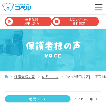
無料体験
お問い合わせ
お申し込み
資料請求
VOICE
保護者様の声
幼児コース
[東京/世田谷区] 二子玉川
幼児コース
2023年05月13日