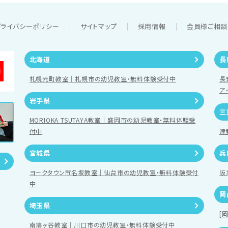
プライバシーポリシー
サイトマップ
採用情報
会員様ご相
北海道
長
札幌元町教室｜札幌市の幼児教室・無料体験受付中
長
ア
岩手県
三
MORIOKA TSUTAYA教室｜盛岡市の幼児教室・無料体験受
付中
津
宮城県
兵
ヨークタウン市名坂教室｜仙台市の幼児教室・無料体験受付
阪
中
岡
埼玉県
[
南鳩ヶ谷教室｜川口市の幼児教室・無料体験受付中