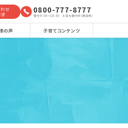
0800-777-8777
合わせ
請求
受付 9:30～18:30 土日も受付中（祝日休）
様の声
子育てコンテンツ
よくあるご質問
小学校受験コース
小学校受験コース
卒業生の声