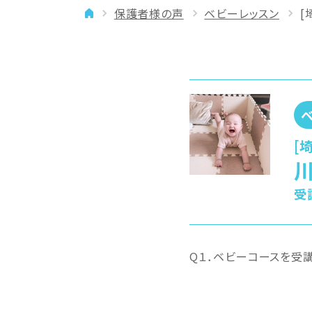
保護者様の声
ベビーレッスン
[
イベント
年齢に合わせた学習法
メディア
専門講師と楽しく学ぶ
良いところを伸ばす
「やりたい」を引き出す
バランスを大切に
[
川
受
Q１．ベビーコースを受