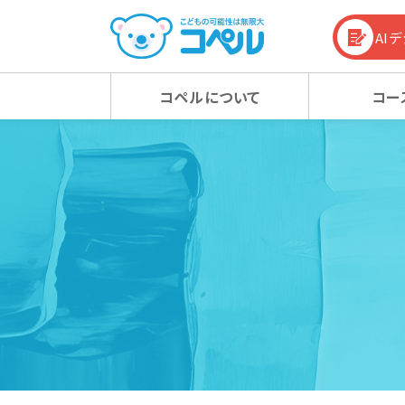
AI
コペルについて
コー
コペルの教育方針
幼児コース
幼児コース
幼児教育お役立ち情報
入会
小学
小学
コラム
コペルの教育方針 TOP
新着情報
マタニティクラス
マタニティクラス
動画
ベビ
ベビ
100%の力を引き出す
新着情報 TOP
心の子育て
お知らせ
潜在能力を引き出す