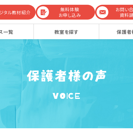
無料体験
お問い
デジタル教材紹介
お申し込み
資料
ス一覧
教室を探す
保護者
までの流れ
生コース
生コース
選ばれる理由
幼稚園受験コース
幼稚園受験コース
VOICE
コンテンツ
ーレッスン
ーレッスン
感動ストーリー