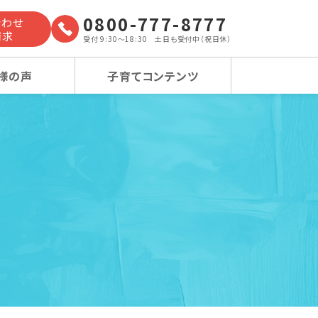
0800-777-8777
合わせ
請求
受付 9:30～18:30 土日も受付中（祝日休）
様の声
子育てコンテンツ
よくあるご質問
小学校受験コース
小学校受験コース
卒業生の声