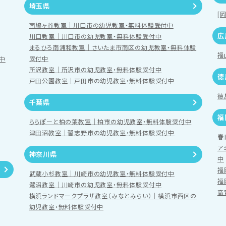
埼玉県
[
南鳩ヶ谷教室｜川口市の幼児教室・無料体験受付中
広
川口教室｜川口市の幼児教室・無料体験受付中
まるひろ南浦和教室｜さいたま市南区の幼児教室・無料体験
福
受付中
中
所沢教室｜所沢市の幼児教室・無料体験受付中
徳
戸田公園教室｜戸田市の幼児教室・無料体験受付中
徳
千葉県
福
ららぽーと柏の葉教室｜柏市の幼児教室・無料体験受付中
津田沼教室｜習志野市の幼児教室・無料体験受付中
春
ア
神奈川県
中
福
武蔵小杉教室｜川崎市の幼児教室・無料体験受付中
福
鷺沼教室｜川崎市の幼児教室・無料体験受付中
高
横浜ランドマークプラザ教室（みなとみらい）｜横浜市西区の
幼児教室・無料体験受付中