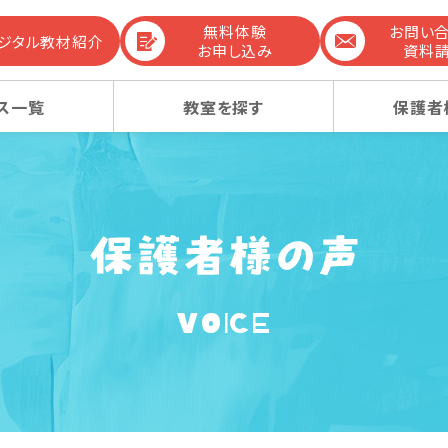
無料体験
お問い
デジタル教材紹介
お申し込み
資料
ス一覧
教室を探す
保護者
までの流れ
生コース
生コース
選ばれる理由
幼稚園受験コース
幼稚園受験コース
VOICE
コンテンツ
ーレッスン
ーレッスン
感動ストーリー