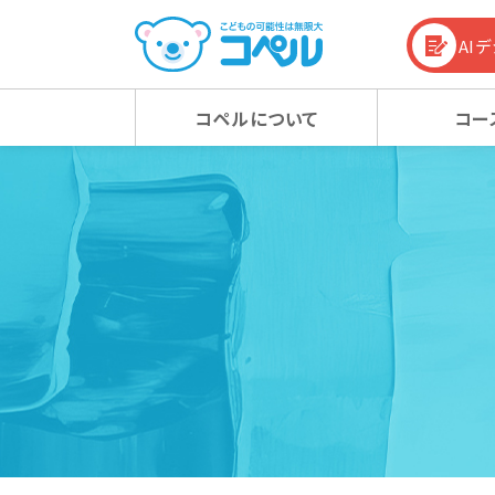
AI
コペルについて
コー
コペルの教育方針
幼児コース
幼児コース
幼児教育お役立ち情報
入会
小学
小学
コラム
コペルの教育方針 TOP
新着情報
マタニティクラス
マタニティクラス
動画
ベビ
ベビ
100%の力を引き出す
新着情報 TOP
心の子育て
お知らせ
潜在能力を引き出す