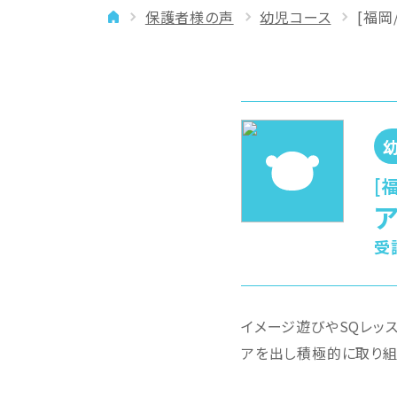
保護者様の声
幼児コース
[福岡
イベント
年齢に合わせた学習法
メディア
専門講師と楽しく学ぶ
良いところを伸ばす
「やりたい」を引き出す
バランスを大切に
[
受
イメージ遊びやSQレッ
アを出し積極的に取り組