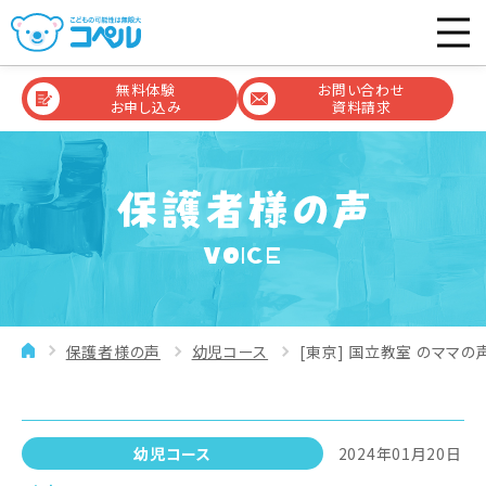
無料体験
お問い合わせ
お申し込み
資料請求
VOICE
保護者様の声
幼児コース
[東京] 国立教室 のママの声
幼児コース
2024年01月20日