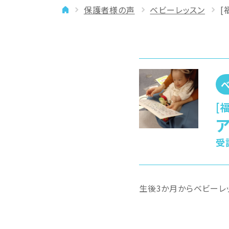
保護者様の声
ベビーレッスン
[
イベント
年齢に合わせた学習法
メディア
専門講師と楽しく学ぶ
良いところを伸ばす
「やりたい」を引き出す
バランスを大切に
[
ア
受
生後3か月からベビーレ