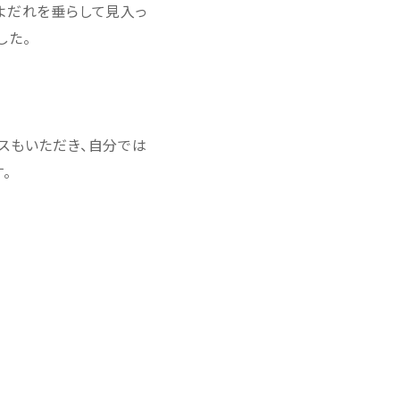
よだれを垂らして見入っ
した。
スもいただき、自分では
。