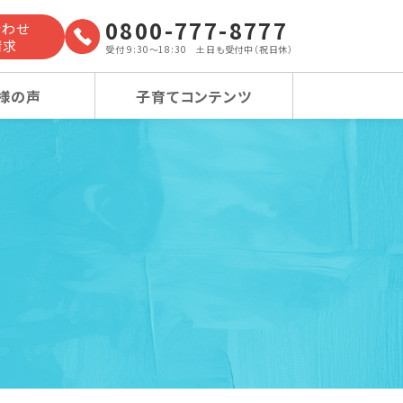
0800-777-8777
合わせ
請求
受付 9:30～18:30 土日も受付中（祝日休）
様の声
子育てコンテンツ
よくあるご質問
小学校受験コース
小学校受験コース
卒業生の声