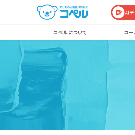
AI
コペルについて
コー
コペルの教育方針
幼児コース
幼児コース
幼児教育お役立ち情報
入会
小学
小学
コラム
コペルの教育方針 TOP
新着情報
マタニティクラス
マタニティクラス
動画
ベビ
ベビ
100%の力を引き出す
新着情報 TOP
心の子育て
お知らせ
潜在能力を引き出す