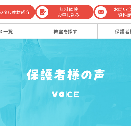
無料体験
お問い
デジタル教材紹介
お申し込み
資料
ス一覧
教室を探す
保護者
までの流れ
生コース
生コース
選ばれる理由
幼稚園受験コース
幼稚園受験コース
VOICE
コンテンツ
ーレッスン
ーレッスン
感動ストーリー