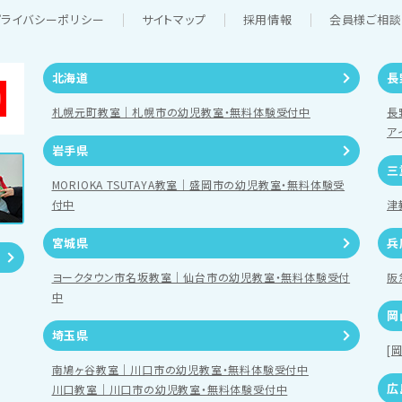
プライバシーポリシー
サイトマップ
採用情報
会員様ご相
北海道
長
札幌元町教室｜札幌市の幼児教室・無料体験受付中
長
ア
岩手県
三
MORIOKA TSUTAYA教室｜盛岡市の幼児教室・無料体験受
付中
津
宮城県
兵
ヨークタウン市名坂教室｜仙台市の幼児教室・無料体験受付
阪
中
岡
埼玉県
[
南鳩ヶ谷教室｜川口市の幼児教室・無料体験受付中
広
川口教室｜川口市の幼児教室・無料体験受付中