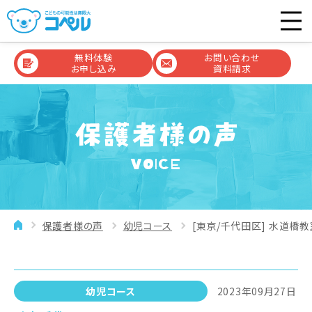
無料体験
お問い合わせ
お申し込み
資料請求
VOICE
保護者様の声
幼児コース
[東京/千代田区] 水道橋教
幼児コース
2023年09月27日