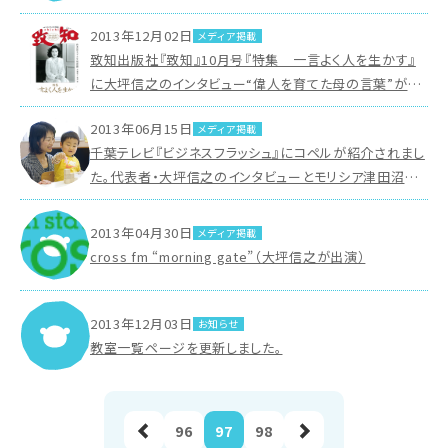
2013年12月02日
メディア掲載
致知出版社『致知』10月号『特集 一言よく人を生かす』
に大坪信之のインタビュー“偉人を育てた母の言葉”が掲
載されています。
2013年06月15日
メディア掲載
千葉テレビ『ビジネスフラッシュ』にコペルが紹介されまし
た。代表者・大坪信之のインタビューとモリシア津田沼教
室の様子がご覧いただけます。
2013年04月30日
メディア掲載
cross fm “morning gate”（大坪信之が出演）
2013年12月03日
お知らせ
教室一覧ページを更新しました。
前へ
96
97
98