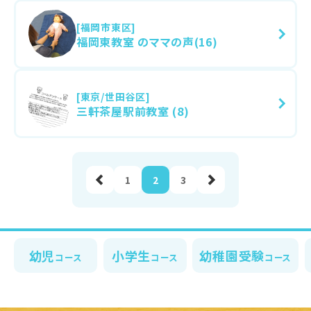
[福岡市東区]
福岡東教室 のママの声(16)
[東京/世田谷区]
三軒茶屋駅前教室 (8)
前へ
1
2
3
幼児
小学生
幼稚園受験
コース
コース
コース