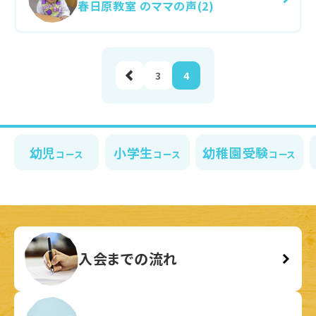
春日原教室 のママの声(2)
前へ
3
4
幼児
小学生
幼稚園受験
コース
コース
コース
入会までの流れ