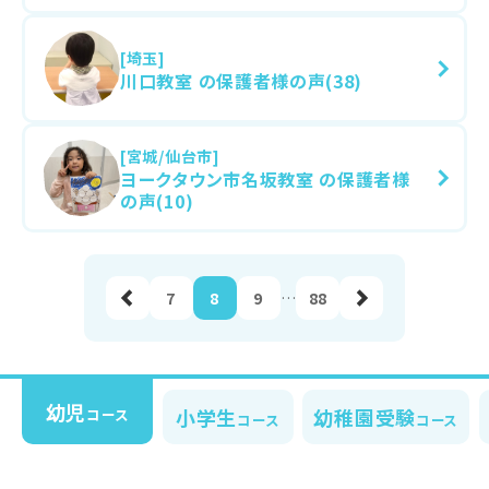
[埼玉]
川口教室 の保護者様の声(38)
[宮城/仙台市]
ヨークタウン市名坂教室 の保護者様
の声(10)
前へ
7
8
9
…
88
幼児
小学生
幼稚園受験
コース
コース
コース