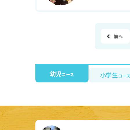
前へ
幼児
小学生
コース
コー