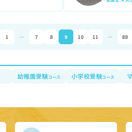
受講生：K.Hさ
1
…
7
8
9
10
11
…
88
幼稚園受験
小学校受験
ス
コース
コース