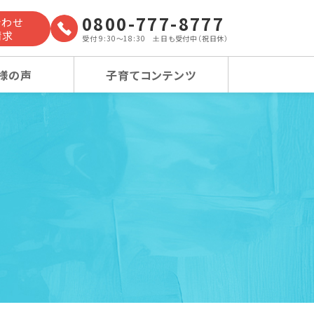
0800-777-8777
合わせ
請求
受付 9:30～18:30 土日も受付中（祝日休）
様の声
子育てコンテンツ
よくあるご質問
小学校受験コース
小学校受験コース
卒業生の声