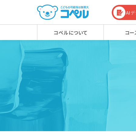
AI
コペルについて
コー
コペルの教育方針
幼児コース
幼児コース
幼児教育お役立ち情報
入会
小学
小学
コラム
コペルの教育方針 TOP
新着情報
マタニティクラス
マタニティクラス
動画
ベビ
ベビ
100%の力を引き出す
新着情報 TOP
心の子育て
お知らせ
潜在能力を引き出す