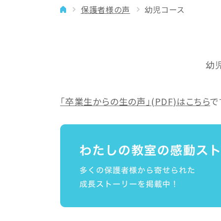
保護者様の声
幼児コース
イベント
年齢に合わせた学習法
メディア
専門講師と楽しく学ぶ
良いところを伸ばす
幼
「やりたい」を引き出す
バランスを大切に
「卒業生からの生の声」(PDF)はこちら
で