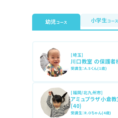
小学生
幼児
コー
コース
[埼玉]
川口教室 の保護者様
受講生：A.Sくん(1歳)
[福岡/北九州市]
アミュプラザ小倉教
(40)
受講生：R.Oちゃん(4歳)