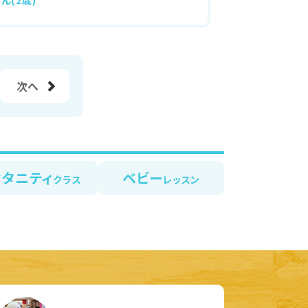
ん(2歳)
次へ
マタニティ
ベビー
クラス
レッスン