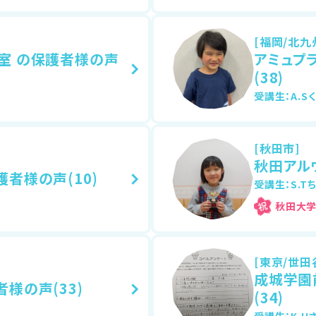
[福岡/北九
室 の保護者様の声
アミュプ
(38)
受講生：A.Sく
[秋田市]
秋田アル
者様の声(10)
受講生：S.Tち
秋田大
[東京/世田
成城学園
様の声(33)
(34)