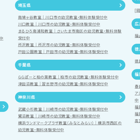
埼玉県
[
南鳩ヶ谷教室｜川口市の幼児教室・無料体験受付中
広
川口教室｜川口市の幼児教室・無料体験受付中
まるひろ南浦和教室｜さいたま市南区の幼児教室・無料体験
福
受付中
中
所沢教室｜所沢市の幼児教室・無料体験受付中
徳
戸田公園教室｜戸田市の幼児教室・無料体験受付中
徳
千葉県
福
ららぽーと柏の葉教室｜柏市の幼児教室・無料体験受付中
津田沼教室｜習志野市の幼児教室・無料体験受付中
春
ア
神奈川県
中
福
武蔵小杉教室｜川崎市の幼児教室・無料体験受付中
福
鷺沼教室｜川崎市の幼児教室・無料体験受付中
高
横浜ランドマークプラザ教室（みなとみらい）｜横浜市西区の
幼児教室・無料体験受付中