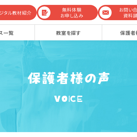
無料体験
お問い
デジタル教材紹介
お申し込み
資料
ス一覧
教室を探す
保護者
までの流れ
生コース
生コース
選ばれる理由
幼稚園受験コース
幼稚園受験コース
VOICE
コンテンツ
ーレッスン
ーレッスン
感動ストーリー