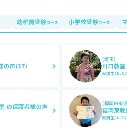
幼稚園受験
小学校受験
ス
コース
コース
[埼玉]
の声(37)
川口教室 
受講生：N.Sく
[福岡市東区
室 の保護者様の声
福岡東教室
受講生：H.Tく