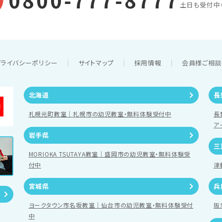
0800-777-8777
土日も受付中
プライバシーポリシー
サイトマップ
採用情報
会員様ご相
北海道
長
札幌元町教室｜札幌市の幼児教室・無料体験受付中
長
ア
岩手県
三
MORIOKA TSUTAYA教室｜盛岡市の幼児教室・無料体験受
付中
津
宮城県
兵
ヨークタウン市名坂教室｜仙台市の幼児教室・無料体験受付
阪
中