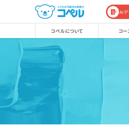
AI
コペルについて
コー
コペルの教育方針
幼児コース
幼児コース
幼児教育お役立ち情報
入会
小学
小学
コラム
コペルの教育方針 TOP
新着情報
マタニティクラス
マタニティクラス
動画
ベビ
ベビ
100%の力を引き出す
新着情報 TOP
心の子育て
お知らせ
潜在能力を引き出す