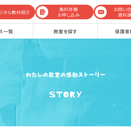
無料体験
お問い
デジタル教材紹介
お申し込み
資料
ス一覧
教室を探す
保護者
までの流れ
生コース
生コース
選ばれる理由
幼稚園受験コース
幼稚園受験コース
STORY
コンテンツ
ーレッスン
ーレッスン
感動ストーリー