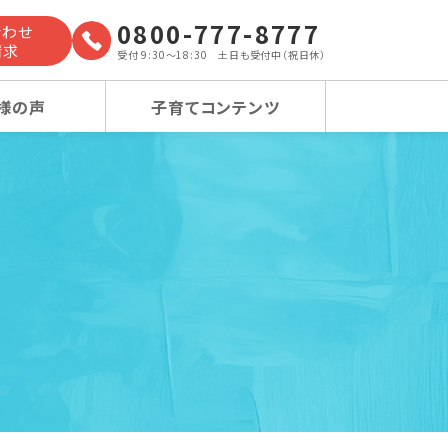
0800-777-8777
合わせ
請求
受付 9:30～18:30 土日も受付中（祝日休）
様の声
子育てコンテンツ
よくあるご質問
小学校受験コース
小学校受験コース
卒業生の声