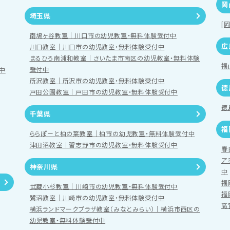
岡
埼玉県
[
南鳩ヶ谷教室｜川口市の幼児教室・無料体験受付中
広
川口教室｜川口市の幼児教室・無料体験受付中
まるひろ南浦和教室｜さいたま市南区の幼児教室・無料体験
福
受付中
中
所沢教室｜所沢市の幼児教室・無料体験受付中
徳
戸田公園教室｜戸田市の幼児教室・無料体験受付中
徳
千葉県
福
ららぽーと柏の葉教室｜柏市の幼児教室・無料体験受付中
津田沼教室｜習志野市の幼児教室・無料体験受付中
春
ア
神奈川県
中
福
武蔵小杉教室｜川崎市の幼児教室・無料体験受付中
福
鷺沼教室｜川崎市の幼児教室・無料体験受付中
高
横浜ランドマークプラザ教室（みなとみらい）｜横浜市西区の
幼児教室・無料体験受付中