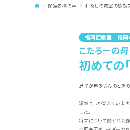
保護者様の声
わたしの教室の感動
イベント
年齢に合わせた学習法
メディア
専門講師と楽しく学ぶ
良いところを伸ばす
福岡西教室｜福岡
「やりたい」を引き出す
こたろーの母
バランスを大切に
初めての
息子が年少さんのときの
漠然としか覚えていませ
した。
将来について聞かれた際
今回も仮面ライダーかな